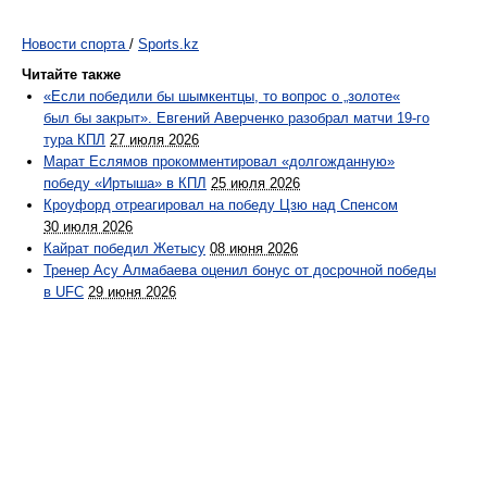
Новости спорта
/
Sports.kz
Читайте также
«Если победили бы шымкентцы, то вопрос о „золоте«
был бы закрыт». Евгений Аверченко разобрал матчи 19-го
тура КПЛ
27 июля 2026
Марат Еслямов прокомментировал «долгожданную»
победу «Иртыша» в КПЛ
25 июля 2026
Кроуфорд отреагировал на победу Цзю над Спенсом
30 июля 2026
Кайрат победил Жетысу
08 июня 2026
Тренер Асу Алмабаева оценил бонус от досрочной победы
в UFC
29 июня 2026