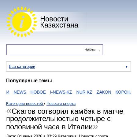
Новости
Казахстана
Все категории
Популярные темы
ИИ
NEWS
НОВОЕ
I-NEWS KZ
NUR KZ
ZAKON
КОРОНАВИ
Категории новостей
/
Новости спорта
Скатов сотворил камбэк в матче
продолжительностью четыре с
половиной часа в Италии
Дата:
04 июня 2026
в
03:29
Категория: Новости спорта