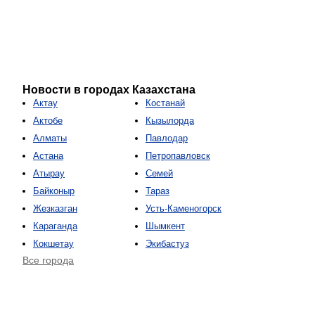
Новости в городах Казахстана
Актау
Костанай
Актобе
Кызылорда
Алматы
Павлодар
Астана
Петропавловск
Атырау
Семей
Байконыр
Тараз
Жезказган
Усть-Каменогорск
Караганда
Шымкент
Кокшетау
Экибастуз
Все города