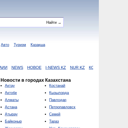
Авто
Туризм
Қазақша
NEWS
НОВОЕ
I-NEWS KZ
NUR KZ
КОРОНАВИРУС
ZAKO
Новости в городах Казахстана
Актау
Костанай
Актобе
Кызылорда
Алматы
Павлодар
Астана
Петропавловск
Атырау
Семей
Байконыр
Тараз