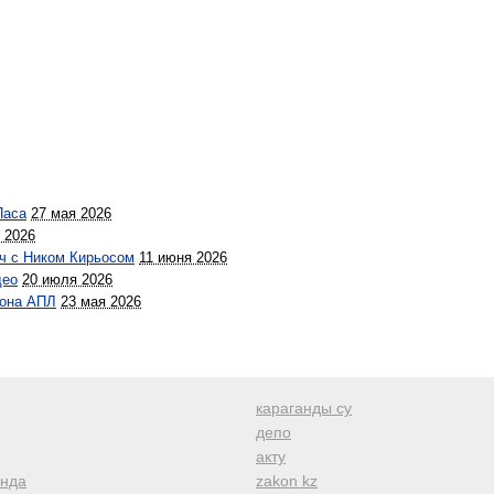
Паса
27 мая 2026
 2026
ч с Ником Кирьосом
11 июня 2026
део
20 июля 2026
зона АПЛ
23 мая 2026
караганды су
депо
акту
анда
zakon kz