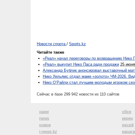
Новости спорта
/
Sports.kz
Читайте также
«Реал» начал переговоры по возвращению Нико 
«Реал» выкупит Нико Паса ради продажи
25 июня
Александр Бублик анонсировал выставочный мат
Нико Уильямс отдал маме «золото» ЧМ-2026. Ви
Нико О’Райли стал лучшим молодым игроком се
Сейчас в базе 299 942 новости из 110 сайтов
наии
обсе
news
керек
новое
ресей
i-news kz
караг