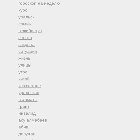
гороскоп на неделю
курс
уральск
самиь
в экибастуз
золота
закрыта
ситуация
жизнь
улицы
утро
китай
казахстане
уральская
в алматы
грант
инвалид
асу алмабаев
абиш
девушки