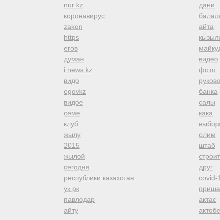
nur kz
дани
коронавирус
балал
zakon
айта
https
кызыл
егов
майку
думан
видео
i news kz
фото
видо
руков
egovkz
банка
видое
салы
семе
кака
клуб
выбор
жылу
олим
2015
штаб
жылой
строи
сегодня
друг
республики казахстан
covid-
ук рк
приша
павлодар
актас
айту
актоб