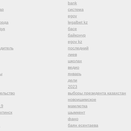
bank
ар
система
egov
орда
legalbet kz
дук
басе
байконур
egov kz
одитель
последний
лиев
школах
ведио
ы
январь
дели
2023
тельство
выборы президента казахстан
новоишимское
19
мамлютка
хтинск
шымкент
фано
е
баян есентаева