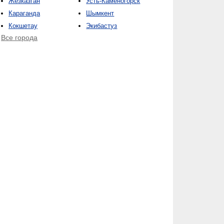
Жезказган
Усть-Каменогорск
Караганда
Шымкент
Кокшетау
Экибастуз
Все города