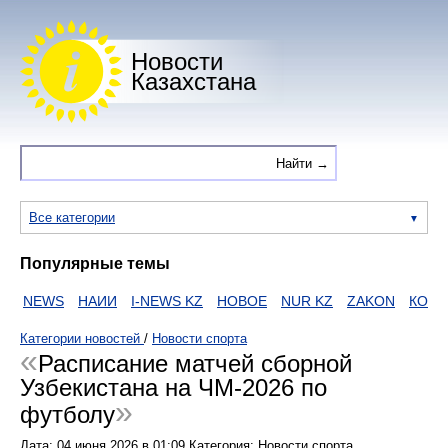
Новости
Казахстана
Все категории
Популярные темы
NEWS
НАИИ
I-NEWS KZ
НОВОЕ
NUR KZ
ZAKON
КОРОН
Категории новостей
/
Новости спорта
Расписание матчей сборной
Узбекистана на ЧМ-2026 по
футболу
Дата:
04 июня 2026
в
01:09
Категория: Новости спорта