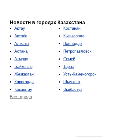
Новости в городах Казахстана
Актау
Костанай
Актобе
Кызылорда
Алматы
Павлодар
Астана
Петропавловск
Атырау
Семей
Байконыр
Тараз
Жезказган
Усть-Каменогорск
Караганда
Шымкент
Кокшетау
Экибастуз
Все города