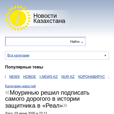
Новости
Казахстана
Все категории
Популярные темы
И
NEWS
НОВОЕ
I-NEWS KZ
NUR KZ
КОРОНАВИРУС
ZAK
Категории новостей
Моуринью решил подписать
самого дорогого в истории
защитника в «Реал»
Дата:
03 июня 2026
в
23:12