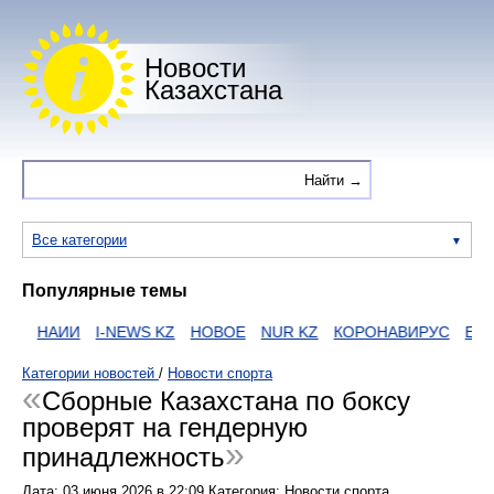
Новости
Казахстана
Все категории
Популярные темы
S
НАИИ
I-NEWS KZ
НОВОЕ
NUR KZ
КОРОНАВИРУС
ЕГОВ
Категории новостей
/
Новости спорта
Сборные Казахстана по боксу
проверят на гендерную
принадлежность
Дата:
03 июня 2026
в
22:09
Категория: Новости спорта