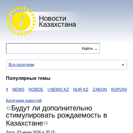
Новости
Казахстана
Все категории
Популярные темы
ИИ
NEWS
НОВОЕ
I-NEWS KZ
NUR KZ
ZAKON
КОРОНАВИ
Категории новостей
Будут ли дополнительно
стимулировать рождаемость в
Казахстане
Дата:
03 июня 2026
в
20:15