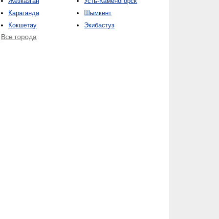
Жезказган
Усть-Каменогорск
Караганда
Шымкент
Кокшетау
Экибастуз
Все города