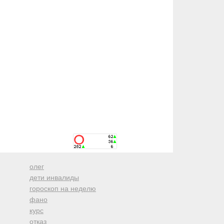
олег
дети инвалиды
гороскоп на неделю
фано
курс
отказ