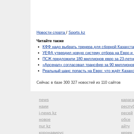
Новости спорта
/
Sports.kz
Читайте также
КФФ надо выбрать тренера для сборной Казахста
УЕФА утвердил новую систему отбора на Евро и к
ПСЖ предложили 180 миллионов евро за 23-летне
«Арсенал» согласовал трансфер за 90 миллионо
Реальный шанс попасть на Евро: что ждёт Казах
Сейчас в базе 300 327 новостей из 110 сайтов
news
караг
наии
респуб
i-news kz
ресей
новое
обсе
nur kz
айту
коронавирус
керек