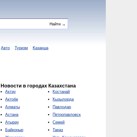
Авто
Туризм
Қазақша
Новости в городах Казахстана
Актау
Костанай
Актобе
Кызылорда
Алматы
Павлодар
Астана
Петропавловск
Атырау
Семей
Байконыр
Тараз