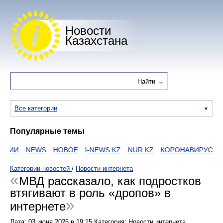
Новости
Казахстана
Все категории
Популярные темы
АИИ
NEWS
НОВОЕ
I-NEWS KZ
NUR KZ
КОРОНАВИРУС
ZA
Категории новостей
/
Новости интернета
МВД рассказало, как подростков
втягивают в роль «дропов» в
интернете
Дата:
03 июня 2026
в
19:15
Категория: Новости интернета