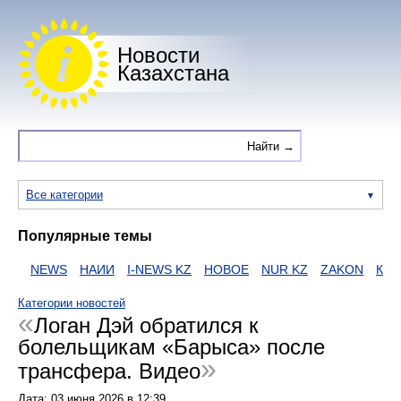
Новости
Казахстана
Все категории
Популярные темы
NEWS
НАИИ
I-NEWS KZ
НОВОЕ
NUR KZ
ZAKON
КОР
Категории новостей
Логан Дэй обратился к
болельщикам «Барыса» после
трансфера. Видео
Дата:
03 июня 2026
в
12:39