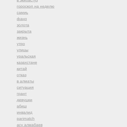
в экибастуз
гороскоп на неделю
самиь
фано
золота
закрыта
жизнь
утро
улицы
уральская
казахстане
китай
отказ
в алматы
ситуация
грант
девушки
абиш
инвалид
parimatch
асу алмабаев