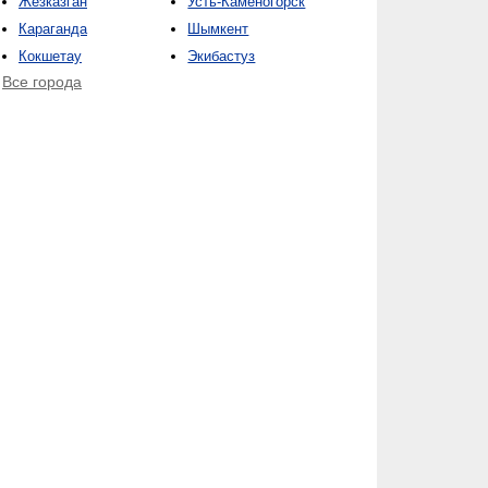
Жезказган
Усть-Каменогорск
Караганда
Шымкент
Кокшетау
Экибастуз
Все города