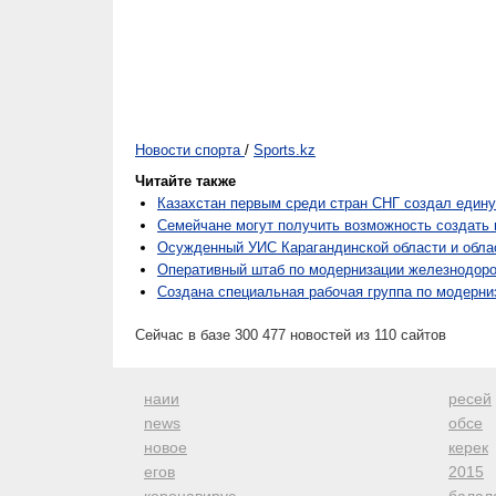
Новости спорта
/
Sports.kz
Читайте также
Казахстан первым среди стран СНГ создал един
Семейчане могут получить возможность создать в
Осужденный УИС Карагандинской области и обла
Оперативный штаб по модернизации железнодоро
Создана специальная рабочая группа по модерни
Сейчас в базе 300 477 новостей из 110 сайтов
наии
ресей
news
обсе
новое
керек
егов
2015