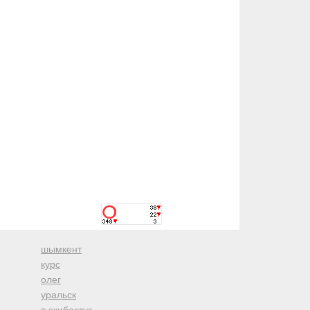
шымкент
курс
олег
уральск