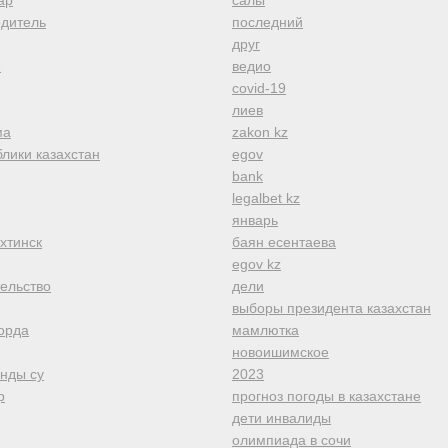
ар
салы
одитель
последний
друг
е
ведио
covid-19
лиев
ма
zakon kz
лики казахстан
egov
bank
legalbet kz
январь
хтинск
баян есентаева
egov kz
тельство
дели
выборы президента казахстан
орда
мамлютка
новоишимское
анды су
2023
р
прогноз погоды в казахстане
дети инвалиды
олимпиада в сочи