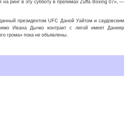
на ринг в эту субботу в прелимах Zuffa Boxing 07», —
озданный президентом UFC Даной Уайтом и саудовским
имо Ивана Дычко контракт с лигой имеет Данияр
ого грома» пока не объявлены.