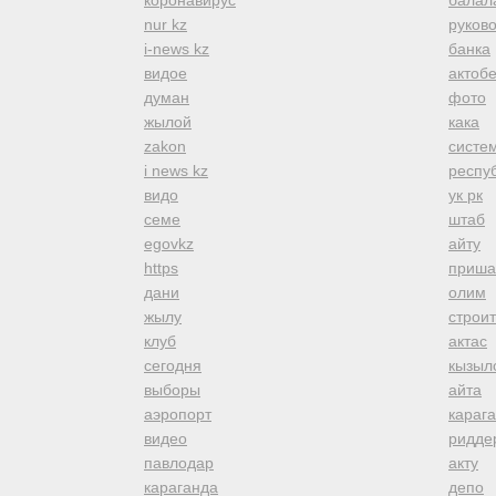
коронавирус
балал
nur kz
руков
i-news kz
банка
видое
актоб
думан
фото
жылой
кака
zakon
систе
i news kz
респуб
видо
ук рк
семе
штаб
egovkz
айту
https
приша
дани
олим
жылу
строи
клуб
актас
сегодня
кызыл
выборы
айта
аэропорт
караг
видео
ридде
павлодар
акту
караганда
депо