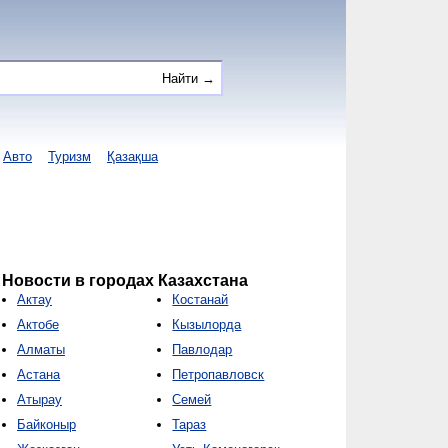
Авто
Туризм
Қазақша
Новости в городах Казахстана
Актау
Костанай
Актобе
Кызылорда
Алматы
Павлодар
Астана
Петропавловск
Атырау
Семей
Байконыр
Тараз