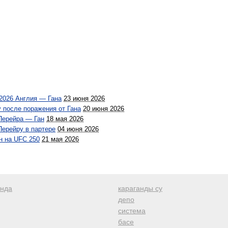
2026 Англия — Гана
23 июня 2026
 после поражения от Гана
20 июня 2026
Перейра — Ган
18 мая 2026
Перейру в партере
04 июня 2026
н на UFC 250
21 мая 2026
анда
караганды су
депо
система
басе