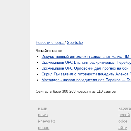
Новости спорта
/
Sports.kz
Читайте также
Искусственный интеллект назвал счет матча ЧМ-
Экс-чемпион UFC Биспинг раскритиковал Перейру
Экс-чемпион UFC Орловский дал прогноз на бой 
Сирил Ган заявил о готовности победить Алекса 
Масвидаль назвал победителя боя Перейра — Га
Сейчас в базе 300 263 новости из 110 сайтов
наии
караг
news
ресей
i-news kz
обсе
новое
айту