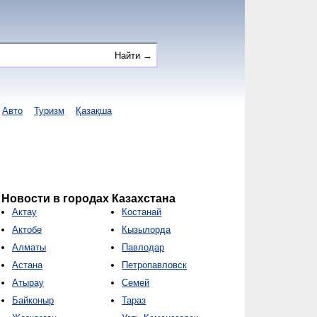
Авто
Туризм
Қазақша
Новости в городах Казахстана
Актау
Костанай
Актобе
Кызылорда
Алматы
Павлодар
Астана
Петропавловск
Атырау
Семей
Байконыр
Тараз