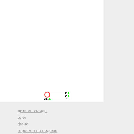
дети инвалиды
олег
фано
гороскоп на неделю