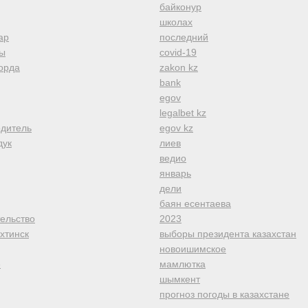
байконур
школах
ар
последний
ы
covid-19
орда
zakon kz
bank
egov
legalbet kz
одитель
egov kz
дук
лиев
ведио
январь
дели
баян есентаева
тельство
2023
хтинск
выборы президента казахстан
новоишимское
е
мамлютка
шымкент
прогноз погоды в казахстане