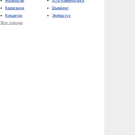
Жезказган
Усть-Каменогорск
Караганда
Шымкент
Кокшетау
Экибастуз
Все города