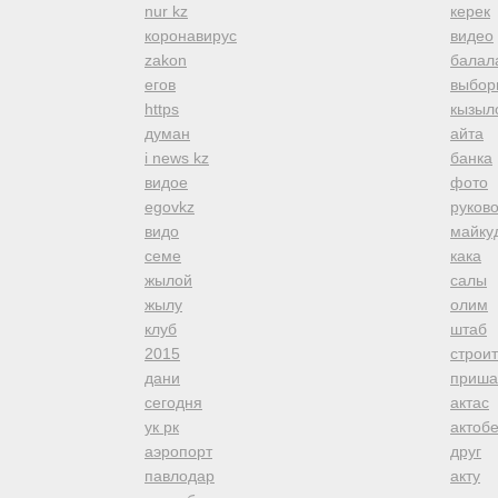
nur kz
керек
коронавирус
видео
zakon
балал
егов
выбор
https
кызыл
думан
айта
i news kz
банка
видое
фото
egovkz
руков
видо
майку
семе
кака
жылой
салы
жылу
олим
клуб
штаб
2015
строи
дани
приша
сегодня
актас
ук рк
актоб
аэропорт
друг
павлодар
акту