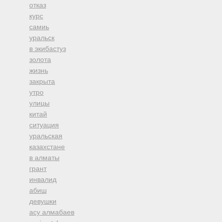
отказ
курс
самиь
уральск
в экибастуз
золота
жизнь
закрыта
утро
улицы
китай
ситуация
уральская
казахстане
в алматы
грант
инвалид
абиш
девушки
асу алмабаев