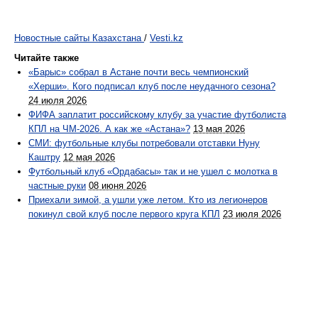
Новостные сайты Казахстана
/
Vesti.kz
Читайте также
«Барыс» собрал в Астане почти весь чемпионский
«Херши». Кого подписал клуб после неудачного сезона?
24 июля 2026
ФИФА заплатит российскому клубу за участие футболиста
КПЛ на ЧМ-2026. А как же «Астана»?
13 мая 2026
СМИ: футбольные клубы потребовали отставки Нуну
Каштру
12 мая 2026
Футбольный клуб «Ордабасы» так и не ушел с молотка в
частные руки
08 июня 2026
Приехали зимой, а ушли уже летом. Кто из легионеров
покинул свой клуб после первого круга КПЛ
23 июля 2026