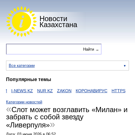
Новости
Казахстана
Все категории
Популярные темы
И
I-NEWS KZ
NUR KZ
ZAKON
КОРОНАВИРУС
HTTPS
ЕГОВ
Категории новостей
Слот может возглавить «Милан» и
забрать с собой звезду
«Ливерпуля»
Дата:
03 июня 2026
в
06:52