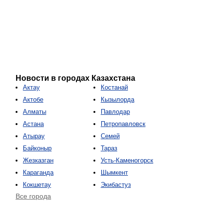
Новости в городах Казахстана
Актау
Костанай
Актобе
Кызылорда
Алматы
Павлодар
Астана
Петропавловск
Атырау
Семей
Байконыр
Тараз
Жезказган
Усть-Каменогорск
Караганда
Шымкент
Кокшетау
Экибастуз
Все города