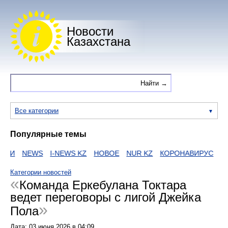
Новости
Казахстана
Все категории
Популярные темы
ИИ
NEWS
I-NEWS KZ
НОВОЕ
NUR KZ
КОРОНАВИРУС
ZA
Категории новостей
Команда Еркебулана Токтара
ведет переговоры с лигой Джейка
Пола
Дата:
03 июня 2026
в
04:09