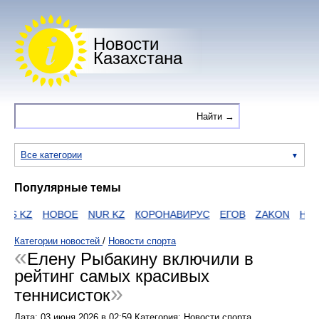
Новости
Казахстана
Все категории
Популярные темы
WS KZ
НОВОЕ
NUR KZ
КОРОНАВИРУС
ЕГОВ
ZAKON
HTTP
Категории новостей
/
Новости спорта
Елену Рыбакину включили в
рейтинг самых красивых
теннисисток
Дата:
03 июня 2026
в
02:59
Категория: Новости спорта