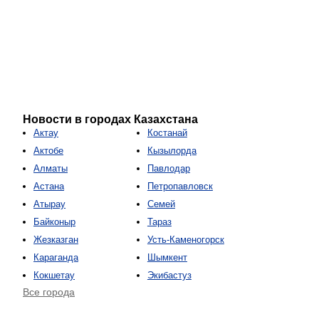
Новости в городах Казахстана
Актау
Костанай
Актобе
Кызылорда
Алматы
Павлодар
Астана
Петропавловск
Атырау
Семей
Байконыр
Тараз
Жезказган
Усть-Каменогорск
Караганда
Шымкент
Кокшетау
Экибастуз
Все города