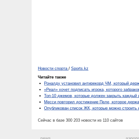
Новости спорта
/
Sports.kz
Читайте также
Роналду установил антирекорд ЧМ, который держ
«Реал» хочет подписать игрока, которого забрак
Топ-10 джемов, которые должен закрыть каждый
Месси повторил достижение Пеле, которое держа
Опубликован список ЖК, которые можно строить 
Сейчас в базе 300 203 новости из 110 сайтов
news
аэроп