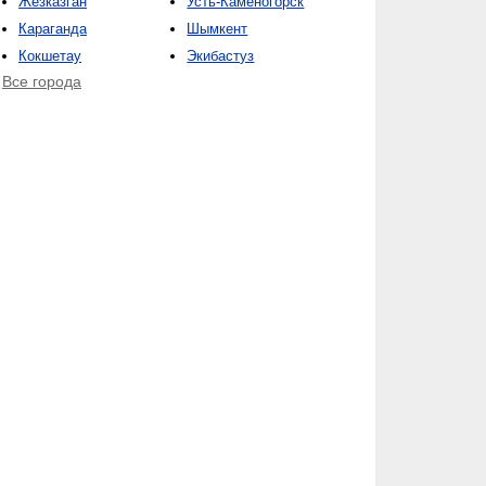
Жезказган
Усть-Каменогорск
Караганда
Шымкент
Кокшетау
Экибастуз
Все города