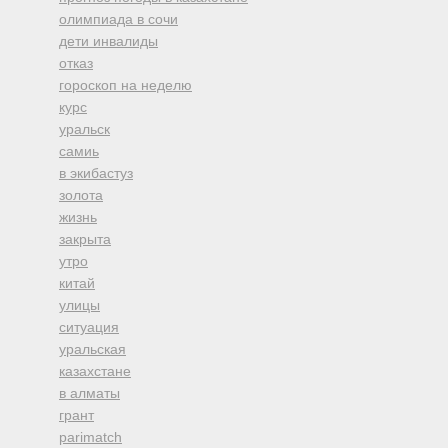
олимпиада в сочи
дети инвалиды
отказ
гороскоп на неделю
курс
уральск
самиь
в экибастуз
золота
жизнь
закрыта
утро
китай
улицы
ситуация
уральская
казахстане
в алматы
грант
parimatch