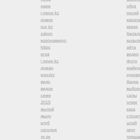
наии
обсе
i-news kz
ресей
новое
караг
nur kz
керек
zakon
балал
коронавирус
кызыл
https
айта
егов
видео
i news kz
фото
думан
майку
egovkz
руков
видо
банка
видое
выбор
семе
салы
2015
олим
жылой
кака
жылу
строи
клуб
штаб
сегодня
друг
ук рк
приша