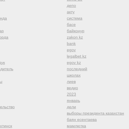
депо
акту
анда
система
басе
ар
байконур
орда
zakon kz
bank
egov
legalbet kz
дук
egov kz
одитель
последний
школах
ы
лиев
ведио
2023
январь
тельство
дели
выборы президента казахстан
баян есентаева
хтинск
мамлютка