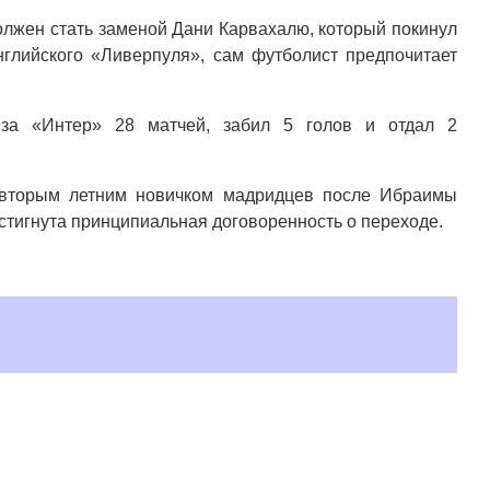
олжен стать заменой Дани Карвахалю, который покинул
нглийского «Ливерпуля», сам футболист предпочитает
а «Интер» 28 матчей, забил 5 голов и отдал 2
т вторым летним новичком мадридцев после Ибраимы
стигнута принципиальная договоренность о переходе.