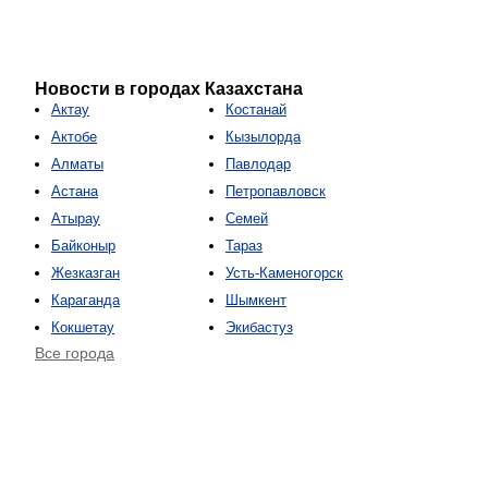
Новости в городах Казахстана
Актау
Костанай
Актобе
Кызылорда
Алматы
Павлодар
Астана
Петропавловск
Атырау
Семей
Байконыр
Тараз
Жезказган
Усть-Каменогорск
Караганда
Шымкент
Кокшетау
Экибастуз
Все города