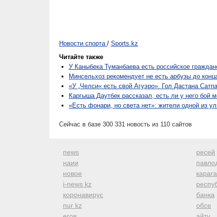
Новости спорта
/
Sports.kz
Читайте также
У Каныбека Туманбаева есть российское граждан
Минсельхоз рекомендует не есть арбузы до конц
«У „Челси« есть свой Агуэро». Гол Дастана Сатп
Каргыша Даутбек рассказал, есть ли у него бой 
«Есть фонари, но света нет»: жители одной из 
Сейчас в базе 300 331 новость из 110 сайтов
news
ресей
наии
павло
новое
караг
i-news kz
респуб
коронавирус
банка
nur kz
обсе
егов
айту