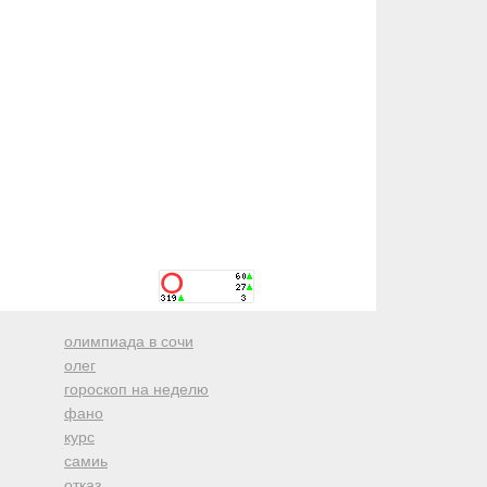
олимпиада в сочи
олег
гороскоп на неделю
фано
курс
самиь
отказ