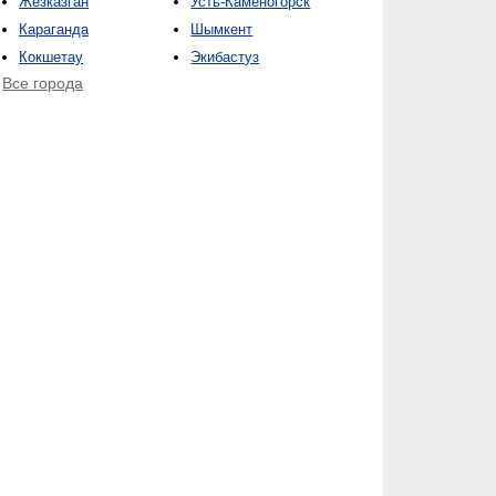
Жезказган
Усть-Каменогорск
Караганда
Шымкент
Кокшетау
Экибастуз
Все города