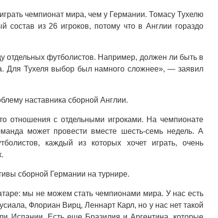
грать чемпионат мира, чем у Германии. Томасу Тухелю
й состав из 26 игроков, потому что в Англии гораздо
ду отдельных футболистов. Например, должен ли быть в
а. Для Тухеля выбор был намного сложнее», — заявил
облему наставника сборной Англии.
 это отношения с отдельными игроками. На чемпионате
оманда может провести вместе шесть-семь недель. А
болистов, каждый из которых хочет играть, очень
.
тивы сборной Германии на турнире.
атаре: мы не можем стать чемпионами мира. У нас есть
иала, Флориан Вирц, Леннарт Карл, но у нас нет такой
или Испании. Есть еще Бразилия и Аргентина, которые