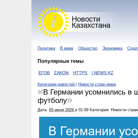
Новости
Казахстана
Политика
В мире
Общество
Экономика
Спор
Популярные темы
УС
NUR KZ
ЕГОВ
ZAKON
HTTPS
I NEWS KZ
Категории новостей
/
Новости стран мира
В Германии усомнились в 
футболу
Дата:
03 июня 2026
в
01:09
Категория: Новости стра