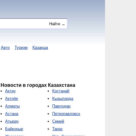
Авто
Туризм
Қазақша
Новости в городах Казахстана
Актау
Костанай
Актобе
Кызылорда
Алматы
Павлодар
Астана
Петропавловск
Атырау
Семей
Байконыр
Тараз