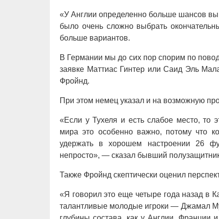
«У Англии определенно больше шансов выи
было очень сложно выбрать окончательны
больше вариантов.
В Германии мы до сих пор спорим по пово
заявке Маттиас Гинтер или Саид Эль Мал
Фройнд.
При этом немец указал и на возможную пр
«Если у Тухеля и есть слабое место, то
мира это особенно важно, потому что к
удержать в хорошем настроении 26 фут
непросто», — сказал бывший полузащитник
Также Фройнд скептически оценил перспек
«Я говорил это еще четыре года назад в К
талантливые молодые игроки — Джамал Мус
глубины состава, как у Англии, Франции 