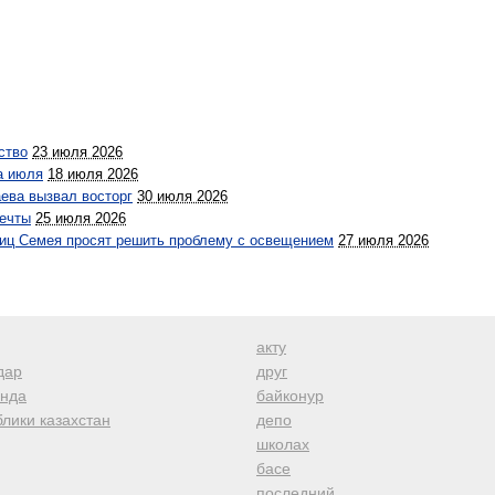
ство
23 июля 2026
а июля
18 июля 2026
аева вызвал восторг
30 июля 2026
мечты
25 июля 2026
улиц Семея просят решить проблему с освещением
27 июля 2026
акту
дар
друг
анда
байконур
лики казахстан
депо
школах
басе
последний