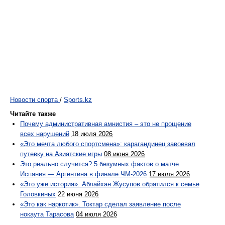
Новости спорта
/
Sports.kz
Читайте также
Почему административная амнистия – это не прощение
всех нарушений
18 июля 2026
«Это мечта любого спортсмена»: карагандинец завоевал
путевку на Азиатские игры
08 июня 2026
Это реально случится? 5 безумных фактов о матче
Испания — Аргентина в финале ЧМ-2026
17 июля 2026
«Это уже история». Аблайхан Жусупов обратился к семье
Головкиных
22 июня 2026
«Это как наркотик». Токтар сделал заявление после
нокаута Тарасова
04 июля 2026