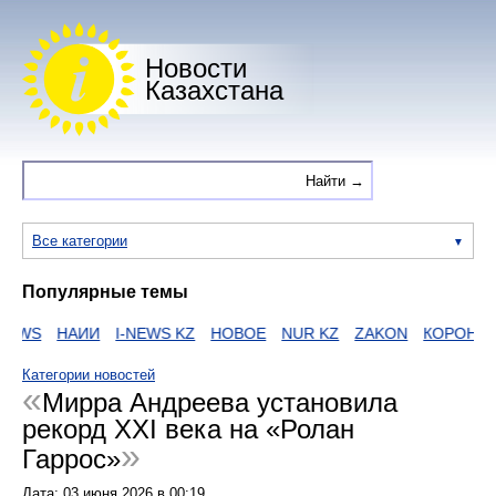
Новости
Казахстана
Все категории
Популярные темы
EWS
НАИИ
I-NEWS KZ
НОВОЕ
NUR KZ
ZAKON
КОРОНАВИ
Категории новостей
Мирра Андреева установила
рекорд XXI века на «Ролан
Гаррос»
Дата:
03 июня 2026
в
00:19