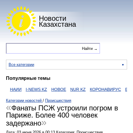
Новости
Казахстана
Все категории
Популярные темы
S
НАИИ
I-NEWS KZ
НОВОЕ
NUR KZ
КОРОНАВИРУС
ЕГОВ
Категории новостей
/
Происшествия
Фанаты ПСЖ устроили погром в
Париже. Более 400 человек
задержано
Дата:
03 июня 2026
в
00:13
Категория: Происшествия