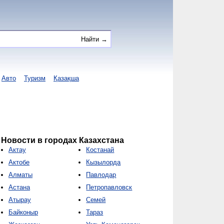
Авто
Туризм
Қазақша
Новости в городах Казахстана
Актау
Костанай
Актобе
Кызылорда
Алматы
Павлодар
Астана
Петропавловск
Атырау
Семей
Байконыр
Тараз