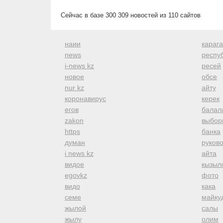
Сейчас в базе 300 309 новостей из 110 сайтов
наии
караг
news
респуб
i-news kz
ресей
новое
обсе
nur kz
айту
коронавирус
керек
егов
балал
zakon
выбор
https
банка
думан
руков
i news kz
айта
видое
кызыл
egovkz
фото
видо
кака
семе
майку
жылой
салы
жылу
олим