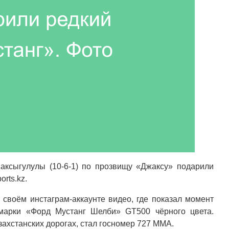
ксыгулулы (10-6-1) по прозвищу «Джаксу» подарили
rts.kz.
 своём инстаграм-аккаунте видео, где показал момент
 марки «Форд Мустанг Шелби» GT500 чёрного цвета.
ахстанских дорогах, стал госномер 727 ММА.