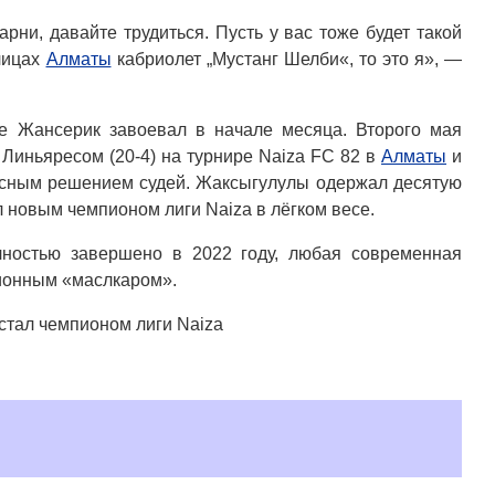
рни, давайте трудиться. Пусть у вас тоже будет такой
улицах
Алматы
кабриолет „Мустанг Шелби«, то это я», —
се Жансерик завоевал в начале месяца. Второго мая
 Линьяресом (20-4) на турнире Naiza FC 82 в
Алматы
и
асным решением судей. Жаксыгулулы одержал десятую
 новым чемпионом лиги Naiza в лёгком весе.
олностью завершено в 2022 году, любая современная
ионным «маслкаром».
стал чемпионом лиги Naiza