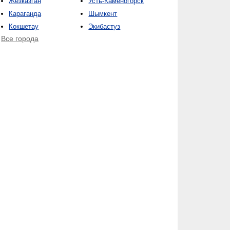
Жезказган
Усть-Каменогорск
Караганда
Шымкент
Кокшетау
Экибастуз
Все города