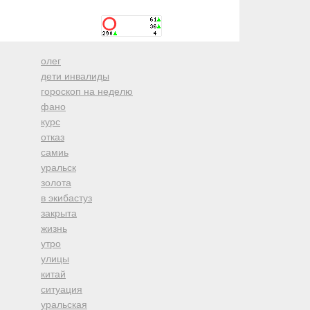
олег
дети инвалиды
гороскоп на неделю
фано
курс
отказ
самиь
уральск
золота
в экибастуз
закрыта
жизнь
утро
улицы
китай
ситуация
уральская