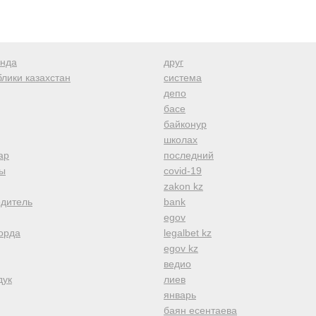
анда
друг
лики казахстан
система
депо
басе
байконур
школах
ар
последний
ы
covid-19
zakon kz
одитель
bank
egov
орда
legalbet kz
egov kz
ведио
дук
лиев
январь
баян есентаева