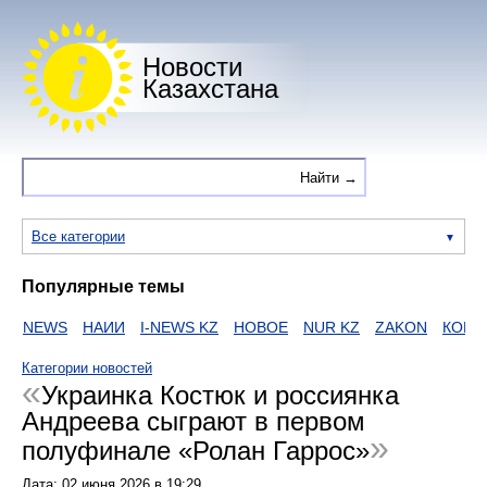
Новости
Казахстана
Все категории
Популярные темы
NEWS
НАИИ
I-NEWS KZ
НОВОЕ
NUR KZ
ZAKON
КОРОН
Категории новостей
Украинка Костюк и россиянка
Андреева сыграют в первом
полуфинале «Ролан Гаррос»
Дата:
02 июня 2026
в
19:29