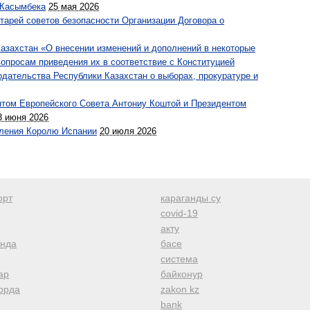
 Касымбека
25 мая 2026
тарей советов безопасности Организации Договора о
Казахстан «О внесении изменений и дополнений в некоторые
опросам приведения их в соответствие с Конституцией
одательства Республики Казахстан о выборах, прокуратуре и
нтом Европейского Совета Антониу Коштой и Президентом
3 июня 2026
вления Королю Испании
20 июля 2026
орт
караганды су
covid-19
акту
анда
басе
система
ар
байконур
орда
zakon kz
bank