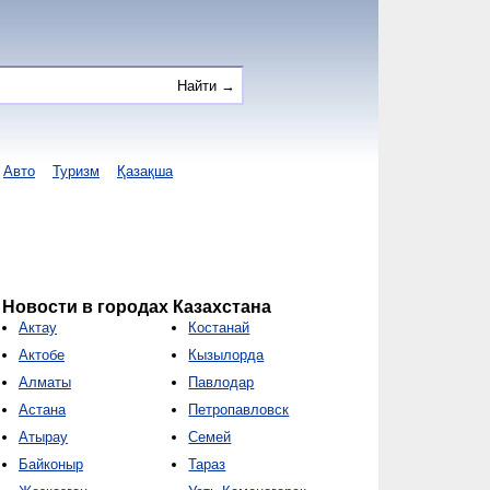
Авто
Туризм
Қазақша
Новости в городах Казахстана
Актау
Костанай
Актобе
Кызылорда
Алматы
Павлодар
Астана
Петропавловск
Атырау
Семей
Байконыр
Тараз