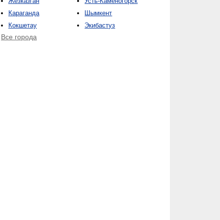
Жезказган
Усть-Каменогорск
Караганда
Шымкент
Кокшетау
Экибастуз
Все города