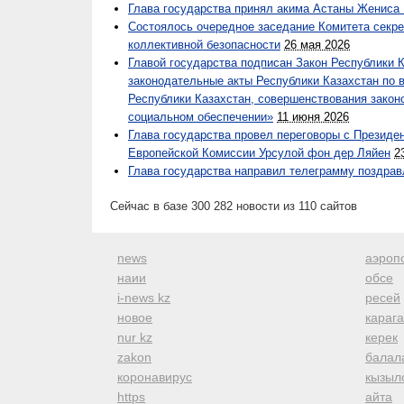
Глава государства принял акима Астаны Жениса
Состоялось очередное заседание Комитета секре
коллективной безопасности
26 мая 2026
Главой государства подписан Закон Республики 
законодательные акты Республики Казахстан по в
Республики Казахстан, совершенствования закон
социальном обеспечении»
11 июня 2026
Глава государства провел переговоры с Президе
Европейской Комиссии Урсулой фон дер Ляйен
2
Глава государства направил телеграмму поздра
Сейчас в базе 300 282 новости из 110 сайтов
news
аэроп
наии
обсе
i-news kz
ресей
новое
караг
nur kz
керек
zakon
балал
коронавирус
кызыл
https
айта