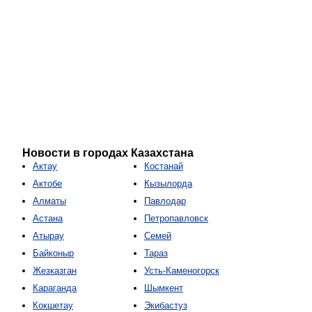
Новости в городах Казахстана
Актау
Костанай
Актобе
Кызылорда
Алматы
Павлодар
Астана
Петропавловск
Атырау
Семей
Байконыр
Тараз
Жезказган
Усть-Каменогорск
Караганда
Шымкент
Кокшетау
Экибастуз