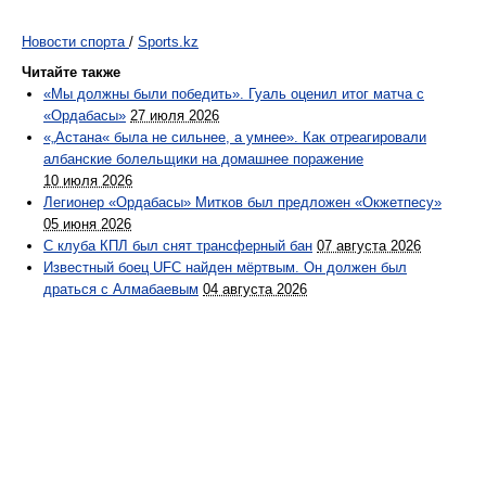
Новости спорта
/
Sports.kz
Читайте также
«Мы должны были победить». Гуаль оценил итог матча с
«Ордабасы»
27 июля 2026
«„Астана« была не сильнее, а умнее». Как отреагировали
албанские болельщики на домашнее поражение
10 июля 2026
Легионер «Ордабасы» Митков был предложен «Окжетпесу»
05 июня 2026
С клуба КПЛ был снят трансферный бан
07 августа 2026
Известный боец UFC найден мёртвым. Он должен был
драться с Алмабаевым
04 августа 2026