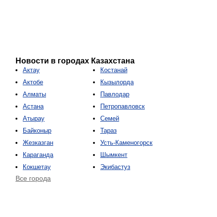
Новости в городах Казахстана
Актау
Костанай
Актобе
Кызылорда
Алматы
Павлодар
Астана
Петропавловск
Атырау
Семей
Байконыр
Тараз
Жезказган
Усть-Каменогорск
Караганда
Шымкент
Кокшетау
Экибастуз
Все города