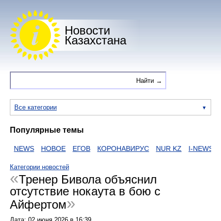
Новости
Казахстана
Все категории
Популярные темы
И
NEWS
НОВОЕ
ЕГОВ
КОРОНАВИРУС
NUR KZ
I-NEWS KZ
Категории новостей
Тренер Бивола объяснил
отсутствие нокаута в бою с
Айфертом
Дата:
02 июня 2026
в
16:39