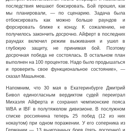
последствия мешают боксировать. Бой прошел, как
мы планировали, — по сценарию. Задача была
отбоксировать как можно больше раундов и
форсировать ближе к концу. К сожалению, не
получилось закончить досрочно. Айферт в последних
раундах включил режим выживания и ушел в
глубокую защиту, не принимая бой. Поэтому
досрочная победа не состоялась. В остальном план
выполнен на 100 процентов. Надо было продышаться
и проверить свое функциональное состояние», —
сказал Машьянов.
Напомним, что 30 мая в Екатеринбурге Дмитрий
Бивол единогласным вердиктом судей переиграл
Михаэля Айферта и сохранил чемпионские пояса
WBA и IBF в полутяжелом дивизионе. В послужном
списке россиянина теперь 25 побед (12 из них
нокаутом) при одном поражении. У его соперника из
Германии — 13 выигранных боев (пять досрочно) и