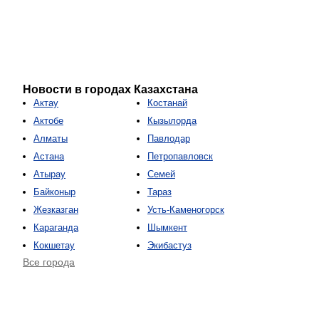
Новости в городах Казахстана
Актау
Костанай
Актобе
Кызылорда
Алматы
Павлодар
Астана
Петропавловск
Атырау
Семей
Байконыр
Тараз
Жезказган
Усть-Каменогорск
Караганда
Шымкент
Кокшетау
Экибастуз
Все города