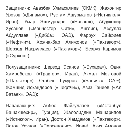
Защитники: Авазбек Улмасалиев (ОКМК), Жахонгир
Урозов («Динамо»), Рустам Ашурматов («Истиклол»,
Иран), Умар Эшмуродов («Насаф»), Абдукодир
Хусанов («Манчестер Сити», Англия), Абдулла
Абдуллаев («Дибба», ОАЭ), Фаррух Сайфиев
(«Нефтчи»), Хожиакбар Алижонов («Пахтакор»),
Шерзод Насруллаев («Пахтакор»), Бехруз Каримов
(«Сурхон»);
Полузащитники: Шерзод Эсанов («Бухара»), Одил
Хамробеков («Трактор», Иран), Акмал Мозговой
(«Пахтакор»), Отабек Шукуров («Банияс», ОАЭ),
Жамшид Искандеров («Нефтчи»), Азиз Ганиев («Ал
Батаех», ОАЭ);
Нападающие: Аббос Файзуллаев («Истанбул
Башакшехир», Турция), Жалолиддин Машарипов
(«Истиклол», Иран), Достон Хамдамов («Пахтакор»),
Остон Урунов («Персеполис», Иран), Азиз Амонов