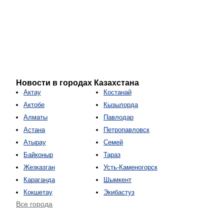
Новости в городах Казахстана
Актау
Костанай
Актобе
Кызылорда
Алматы
Павлодар
Астана
Петропавловск
Атырау
Семей
Байконыр
Тараз
Жезказган
Усть-Каменогорск
Караганда
Шымкент
Кокшетау
Экибастуз
Все города