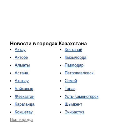
Новости в городах Казахстана
Актау
Костанай
Актобе
Кызылорда
Алматы
Павлодар
Астана
Петропавловск
Атырау
Семей
Байконыр
Тараз
Жезказган
Усть-Каменогорск
Караганда
Шымкент
Кокшетау
Экибастуз
Все города