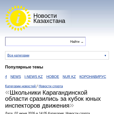
Новости
Казахстана
Все категории
Популярные темы
ИИ
NEWS
I-NEWS KZ
НОВОЕ
NUR KZ
КОРОНАВИРУС
ZAK
Категории новостей
/
Новости спорта
Школьники Карагандинской
области сразились за кубок юных
инспекторов движения
Дата:
02 июня 2026
в
14:05
Категория: Новости спорта