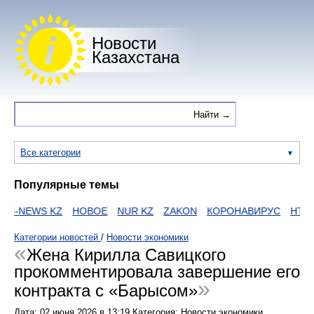
Новости
Казахстана
Все категории
Популярные темы
I-NEWS KZ
НОВОЕ
NUR KZ
ZAKON
КОРОНАВИРУС
HTTPS
Категории новостей
/
Новости экономики
Жена Кирилла Савицкого
прокомментировала завершение его
контракта с «Барысом»
Дата:
02 июня 2026
в
13:19
Категория: Новости экономики