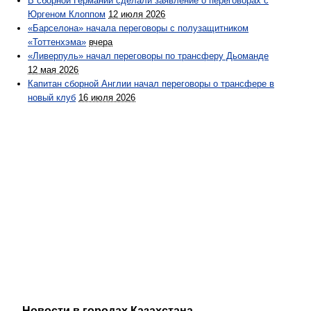
В сборной Германии сделали заявление о переговорах с
Юргеном Клоппом
12 июля 2026
«Барселона» начала переговоры с полузащитником
«Тоттенхэма»
вчера
«Ливерпуль» начал переговоры по трансферу Дьоманде
12 мая 2026
Капитан сборной Англии начал переговоры о трансфере в
новый клуб
16 июля 2026
Новости в городах Казахстана