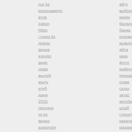
nur kz
айту
коронавирус
выбор
егов
керек
zakon
балал
https
банка
i news kz
руков
думан
кызыл
видое
айта
egovkz
кака
видо
фото
семе
майку
жылой
приша
жылу
олим
клуб
салы
дани
актас
2015
актоб
сегодня
штаб
ук рк
строи
видео
караг
аэропорт
ридде