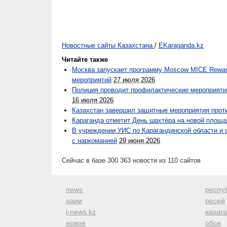
Новостные сайты Казахстана
/
EKaraganda.kz
Читайте также
Москва запускает программу Moscow MICE Rewar
мероприятий
27 июля 2026
Полиция проводит профилактические мероприятия
16 июля 2026
Казахстан завершил защитные мероприятия прот
Караганда отметит День шахтёра на новой площа
В учреждении УИС по Карагандинской области и 
с наркоманией
29 июня 2026
Сейчас в базе 300 363 новости из 110 сайтов
news
респуб
наии
ресей
i-news kz
караг
новое
обсе