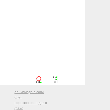
олимпиада в сочи
олег
гороскоп на неделю
фано