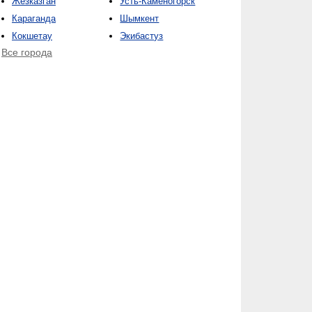
Жезказган
Усть-Каменогорск
Караганда
Шымкент
Кокшетау
Экибастуз
Все города