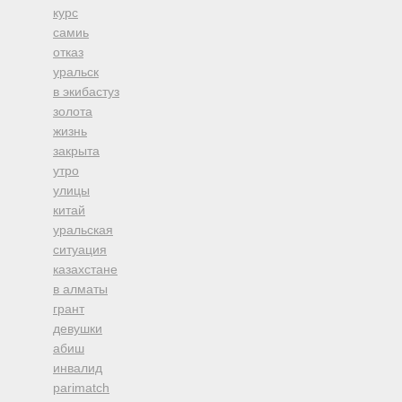
курс
самиь
отказ
уральск
в экибастуз
золота
жизнь
закрыта
утро
улицы
китай
уральская
ситуация
казахстане
в алматы
грант
девушки
абиш
инвалид
parimatch