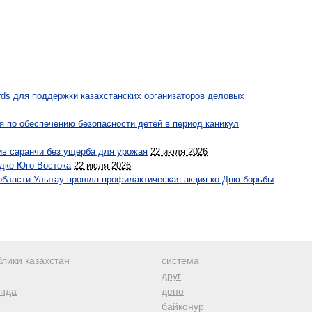
ds для поддержки казахстанских организаторов деловых
 по обеспечению безопасности детей в период каникул
ив саранчи без ущерба для урожая
22 июля 2026
дке Юго-Востока
22 июля 2026
области Улытау прошла профилактическая акция ко Дню борьбы
лики казахстан
система
друг
анда
депо
байконур