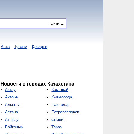
Авто
Туризм
Қазақша
Новости в городах Казахстана
Актау
Костанай
Актобе
Кызылорда
Алматы
Павлодар
Астана
Петропавловск
Атырау
Семей
Байконыр
Тараз