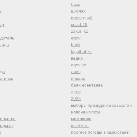
басе
ы
школах
последний
ар
covid-19
zakon kz
одитель
egov
орда
bank
legalbet kz
ведио
egov kz
дук
лиев
хтинск
январь
баян есентаева
дели
2023
е
выборы президента казахстан
новоишимское
тельство
мамлютка
анды су
шымкент
р
прогноз погоды в казахстане