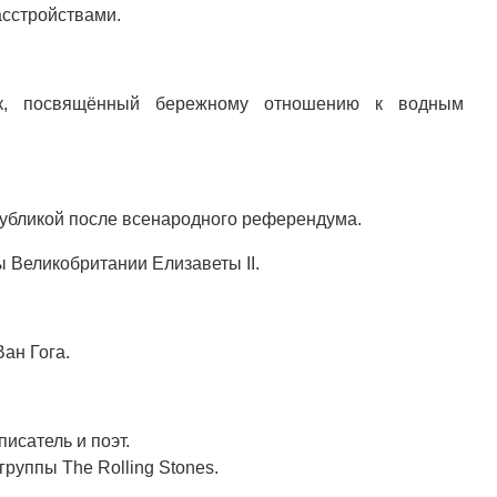
асстройствами.
ик, посвящённый бережному отношению к водным
убликой после всенародного референдума.
 Великобритании Елизаветы II.
ан Гога.
исатель и поэт.
руппы The Rolling Stones.