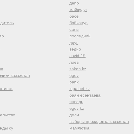
депо
майкудук
басе
одитель
байконур
салы
ар
последний
друг
е
ведио
covid-19
лиев
ма
zakon kz
лики казахстан
egov
bank
хтинск
legalbet kz
баян есентаева
январь
egov kz
тельство
дели
выборы президента казахстан
анды су
мамлютка