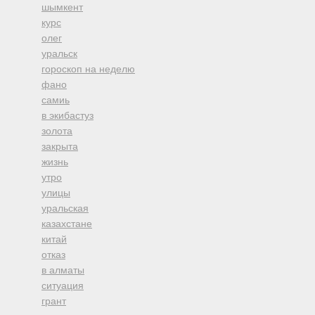
шымкент
курс
олег
уральск
гороскоп на неделю
фано
самиь
в экибастуз
золота
закрыта
жизнь
утро
улицы
уральская
казахстане
китай
отказ
в алматы
ситуация
грант