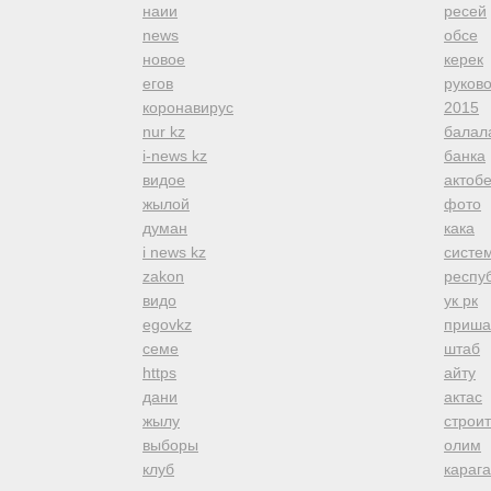
наии
ресей
news
обсе
новое
керек
егов
руков
коронавирус
2015
nur kz
балал
i-news kz
банка
видое
актоб
жылой
фото
думан
кака
i news kz
систе
zakon
респуб
видо
ук рк
egovkz
приша
семе
штаб
https
айту
дани
актас
жылу
строи
выборы
олим
клуб
караг