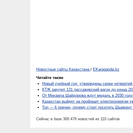
Новостные сайты Казахстана
/
EKaraganda.kz
Читайте также
Новый учебный год: утверждены сроки четвертей,
КТЖ закупит 131 пассажирский вагон до конца 20
От Михаила Шайдорова ждут медаль в 2030 году.
Казахстан выйдет на профицит электроэнергии уж
Топ — 6 причин, почему стоит посетить Шымкент 
Сейчас в базе 300 478 новостей из 110 сайтов