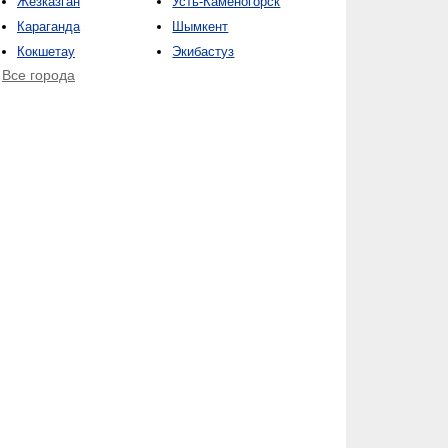
Жезказган
Усть-Каменогорск
Караганда
Шымкент
Кокшетау
Экибастуз
Все города