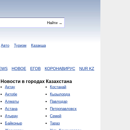
Авто
Туризм
Қазақша
НОВОЕ
ЕГОВ
КОРОНАВИРУС
NUR KZ
I-NEWS KZ
ВИДОЕ
Новости в городах Казахстана
Актау
Костанай
Актобе
Кызылорда
Алматы
Павлодар
Астана
Петропавловск
Атырау
Семей
Байконыр
Тараз