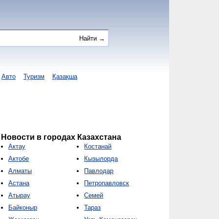
Авто
Туризм
Қазақша
Новости в городах Казахстана
Актау
Костанай
Актобе
Кызылорда
Алматы
Павлодар
Астана
Петропавловск
Атырау
Семей
Байконыр
Тараз