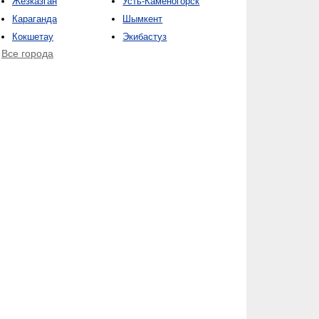
Жезказган
Усть-Каменогорск
Караганда
Шымкент
Кокшетау
Экибастуз
Все города