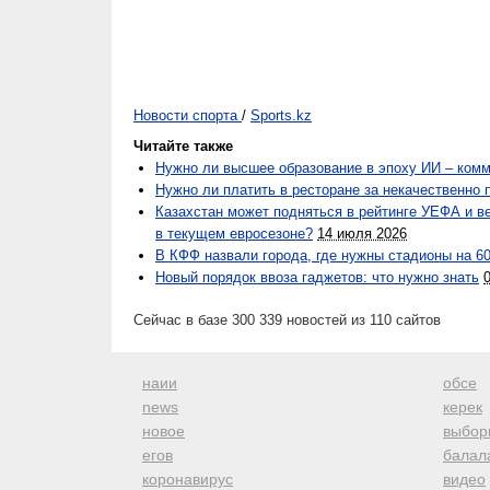
Новости спорта
/
Sports.kz
Читайте также
Нужно ли высшее образование в эпоху ИИ – ком
Нужно ли платить в ресторане за некачественно
Казахстан может подняться в рейтинге УЕФА и ве
в текущем евросезоне?
14 июля 2026
В КФФ назвали города, где нужны стадионы на 6
Новый порядок ввоза гаджетов: что нужно знать
Сейчас в базе 300 339 новостей из 110 сайтов
наии
обсе
news
керек
новое
выбор
егов
балал
коронавирус
видео