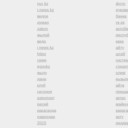
nur kz
фото
i-news kz
руков
видое
банка
думан
ук рк
zakon
актоб
жылой
респуб
видо
кака
i news kz
айту
https
штаб
семе
систе
egovkz
строи
жылу
олим
дани
кызыл
клуб
айта
сегодня
приша
аэропорт
актас
ресей
майку
караганда
караг
павлодар
акту
2015
ридде