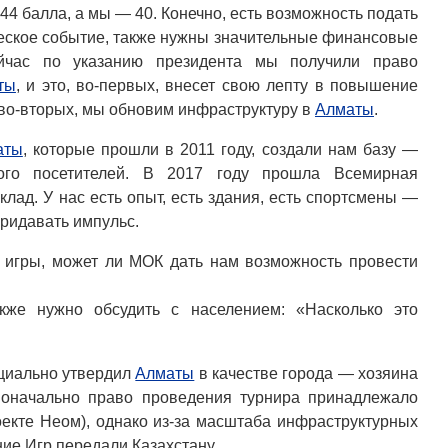
 44 балла, а мы — 40. Конечно, есть возможность подать
ческое событие, также нужны значительные финансовые
ейчас по указанию президента мы получили право
ты
, и это, во-первых, внесет свою лепту в повышение
 во-вторых, мы обновим инфраструктуру в
Алматы
.
аты
, которые прошли в 2011 году, создали нам базу —
го посетителей. В 2017 году прошла Всемирная
клад. У нас есть опыт, есть здания, есть спортсмены —
придавать импульс.
игры, может ли МОК дать нам возможность провести
же нужно обсудить с населением: «Насколько это
циально утвердил
Алматы
в качестве города — хозяина
воначально право проведения турнира принадлежало
оекте Неом), однако из-за масштаба инфраструктурных
ие Игр передали Казахстану.