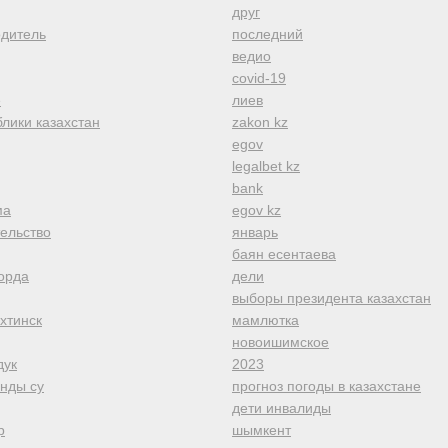
друг
одитель
последний
ведио
covid-19
е
лиев
лики казахстан
zakon kz
egov
legalbet kz
bank
ма
egov kz
тельство
январь
баян есентаева
орда
дели
выборы президента казахстан
хтинск
мамлютка
новоишимское
дук
2023
анды су
прогноз погоды в казахстане
дети инвалиды
р
шымкент