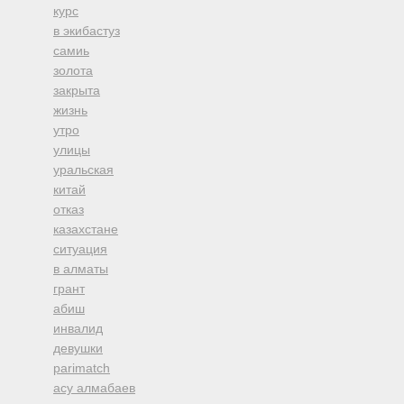
курс
в экибастуз
самиь
золота
закрыта
жизнь
утро
улицы
уральская
китай
отказ
казахстане
ситуация
в алматы
грант
абиш
инвалид
девушки
parimatch
асу алмабаев