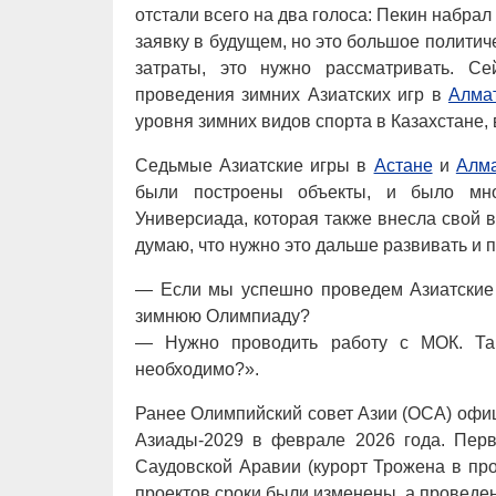
отстали всего на два голоса: Пекин набрал
заявку в будущем, но это большое полити
затраты, это нужно рассматривать. С
проведения зимних Азиатских игр в
Алма
уровня зимних видов спорта в Казахстане,
Седьмые Азиатские игры в
Астане
и
Алм
были построены объекты, и было мно
Универсиада, которая также внесла свой в
думаю, что нужно это дальше развивать и 
— Если мы успешно проведем Азиатские 
зимнюю Олимпиаду?
— Нужно проводить работу с МОК. Так
необходимо?».
Ранее Олимпийский совет Азии (ОСА) офи
Азиады-2029 в феврале 2026 года. Пер
Саудовской Аравии (курорт Трожена в пр
проектов сроки были изменены, а проведен