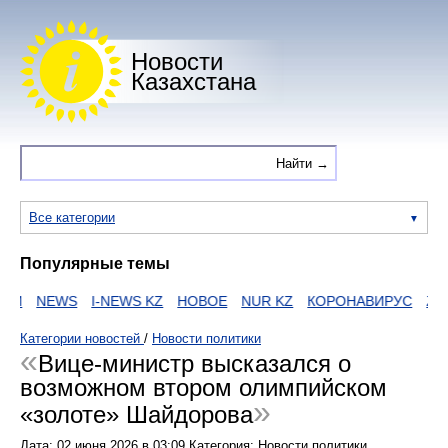
Новости
Казахстана
Все категории
Популярные темы
И
NEWS
I-NEWS KZ
НОВОЕ
NUR KZ
КОРОНАВИРУС
ZAK
Категории новостей
/
Новости политики
Вице-министр высказался о
возможном втором олимпийском
«золоте» Шайдорова
Дата:
02 июня 2026
в
03:09
Категория: Новости политики