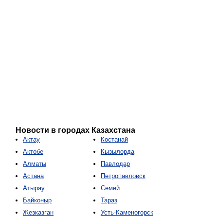
Новости в городах Казахстана
Актау
Костанай
Актобе
Кызылорда
Алматы
Павлодар
Астана
Петропавловск
Атырау
Семей
Байконыр
Тараз
Жезказган
Усть-Каменогорск