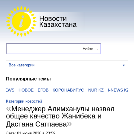
Новости
Казахстана
Все категории
Популярные темы
EWS
НОВОЕ
ЕГОВ
КОРОНАВИРУС
NUR KZ
I-NEWS KZ
ВИ
Категории новостей
Менеджер Алимханулы назвал
общее качество Жанибека и
Дастана Сатпаева
Дата:
01 июня 2026
в
23:59