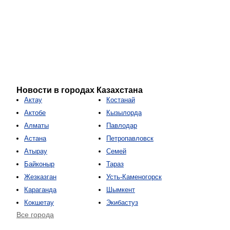
Новости в городах Казахстана
Актау
Костанай
Актобе
Кызылорда
Алматы
Павлодар
Астана
Петропавловск
Атырау
Семей
Байконыр
Тараз
Жезказган
Усть-Каменогорск
Караганда
Шымкент
Кокшетау
Экибастуз
Все города