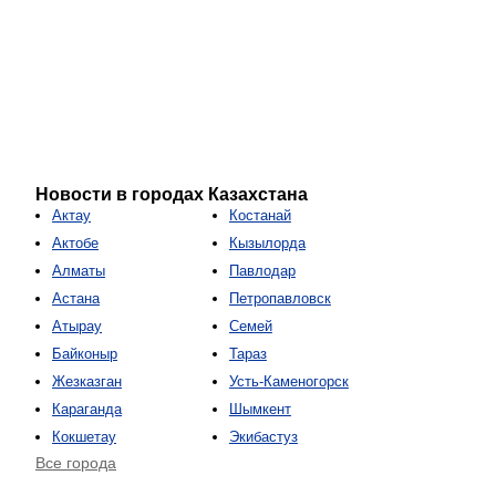
Новости в городах Казахстана
Актау
Костанай
Актобе
Кызылорда
Алматы
Павлодар
Астана
Петропавловск
Атырау
Семей
Байконыр
Тараз
Жезказган
Усть-Каменогорск
Караганда
Шымкент
Кокшетау
Экибастуз
Все города