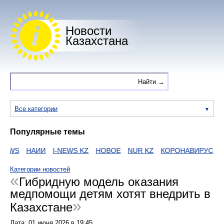
Новости
Казахстана
Все категории
Популярные темы
EWS
НАИИ
I-NEWS KZ
НОВОЕ
NUR KZ
КОРОНАВИРУС
ЕГ
Категории новостей
Гибридную модель оказания
медпомощи детям хотят внедрить в
Казахстане
Дата:
01 июня 2026
в
19:45