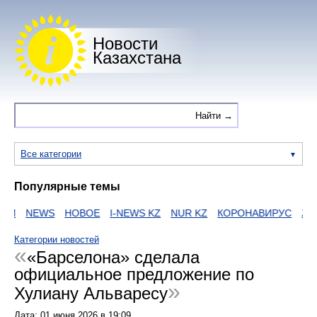
Новости
Казахстана
Все категории
Популярные темы
И
NEWS
НОВОЕ
I-NEWS KZ
NUR KZ
КОРОНАВИРУС
ZAK
Категории новостей
«Барселона» сделала
официальное предложение по
Хулиану Альваресу
Дата:
01 июня 2026
в
19:09