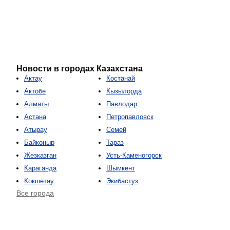
Новости в городах Казахстана
Актау
Костанай
Актобе
Кызылорда
Алматы
Павлодар
Астана
Петропавловск
Атырау
Семей
Байконыр
Тараз
Жезказган
Усть-Каменогорск
Караганда
Шымкент
Кокшетау
Экибастуз
Все города