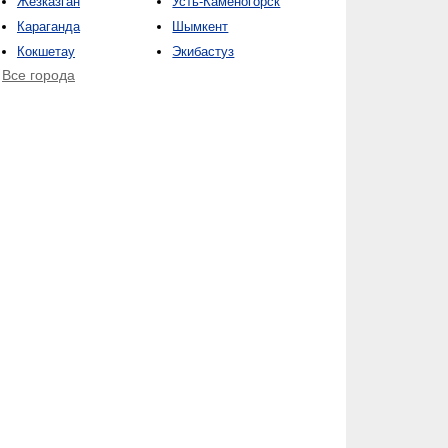
Жезказган
Усть-Каменогорск
Караганда
Шымкент
Кокшетау
Экибастуз
Все города