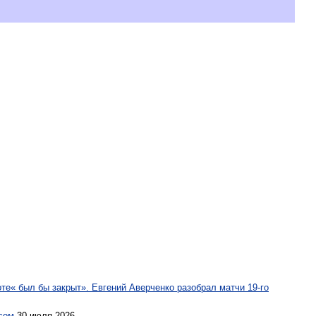
те« был бы закрыт». Евгений Аверченко разобрал матчи 19-го
сом
30 июля 2026