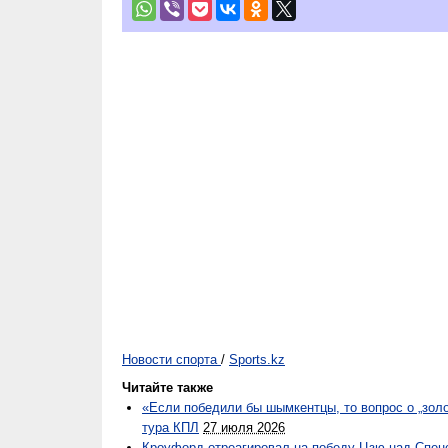
Новости спорта
/
Sports.kz
Читайте также
«Если победили бы шымкентцы, то вопрос о „золо
тура КПЛ
27 июля 2026
Кроуфорд отреагировал на победу Цзю над Спен