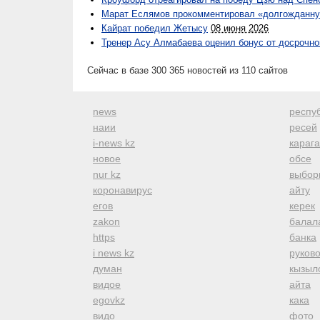
Марат Еслямов прокомментировал «долгожданн
Кайрат победил Жетысу
08 июня 2026
Тренер Асу Алмабаева оценил бонус от досрочн
Сейчас в базе 300 365 новостей из 110 сайтов
news
респуб
наии
ресей
i-news kz
караг
новое
обсе
nur kz
выбор
коронавирус
айту
егов
керек
zakon
балал
https
банка
i news kz
руков
думан
кызыл
видое
айта
egovkz
кака
видо
фото