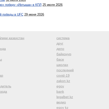
ую» победу «Иртыша» в КПЛ
25 июля 2026
ой победы в UFC
29 июня 2026
лики казахстан
система
друг
анда
депо
байконур
ы
басе
школах
последний
ар
covid-19
zakon kz
одитель
egov
орда
bank
legalbet kz
ведио
egov kz