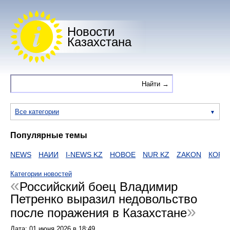
Новости
Казахстана
Все категории
Популярные темы
NEWS
НАИИ
I-NEWS KZ
НОВОЕ
NUR KZ
ZAKON
КОРОН
Категории новостей
Российский боец Владимир
Петренко выразил недовольство
после поражения в Казахстане
Дата:
01 июня 2026
в
18:49