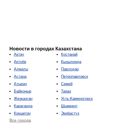
Новости в городах Казахстана
Актау
Костанай
Актобе
Кызылорда
Алматы
Павлодар
Астана
Петропавловск
Атырау
Семей
Байконыр
Тараз
Жезказган
Усть-Каменогорск
Караганда
Шымкент
Кокшетау
Экибастуз
Все города