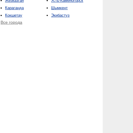
Жезказган
Усть-Каменогорск
Караганда
Шымкент
Кокшетау
Экибастуз
Все города