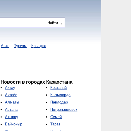
Авто
Туризм
Қазақша
Новости в городах Казахстана
Актау
Костанай
Актобе
Кызылорда
Алматы
Павлодар
Астана
Петропавловск
Атырау
Семей
Байконыр
Тараз