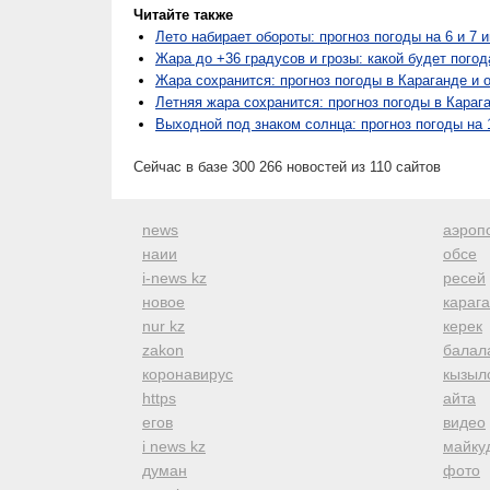
Читайте также
Лето набирает обороты: прогноз погоды на 6 и 7 
Жара до +36 градусов и грозы: какой будет погод
Жара сохранится: прогноз погоды в Караганде и 
Летняя жара сохранится: прогноз погоды в Карага
Выходной под знаком солнца: прогноз погоды на
Сейчас в базе 300 266 новостей из 110 сайтов
news
аэроп
наии
обсе
i-news kz
ресей
новое
караг
nur kz
керек
zakon
балал
коронавирус
кызыл
https
айта
егов
видео
i news kz
майку
думан
фото