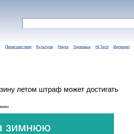
т
Происшествия
Культура
Наука
Здоровье
Hi-Tech
Интернет
езину летом штраф может достигать
омики