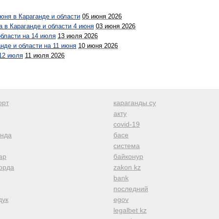
июня в Караганде и области
05 июня 2026
а в Караганде и области 4 июня
03 июня 2026
области на 14 июля
13 июля 2026
нде и области на 11 июня
10 июня 2026
 12 июля
11 июля 2026
орт
караганды су
акту
covid-19
анда
басе
система
ар
байконур
орда
zakon kz
bank
последний
дук
egov
legalbet kz