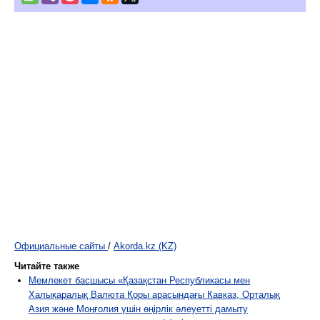
Официальные сайты
/
Akorda.kz (KZ)
Читайте также
Мемлекет басшысы «Қазақстан Республикасы мен
Халықаралық Валюта Қоры арасындағы Кавказ, Орталық
Азия және Моңғолия үшін өңірлік әлеуетті дамыту