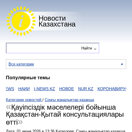
Новости
Казахстана
Все категории
Популярные темы
NEWS
НАИИ
I-NEWS KZ
НОВОЕ
NUR KZ
КОРОНАВИРУС
Категории новостей
/
Соңғы жаңалықтар қазақша
Қауіпсіздік мәселелері бойынша
Қазақстан-Қытай консультациялары
өтті
Дата:
01 июня 2026
в
13:36
Категория: Соңғы жаңалықтар қазақша