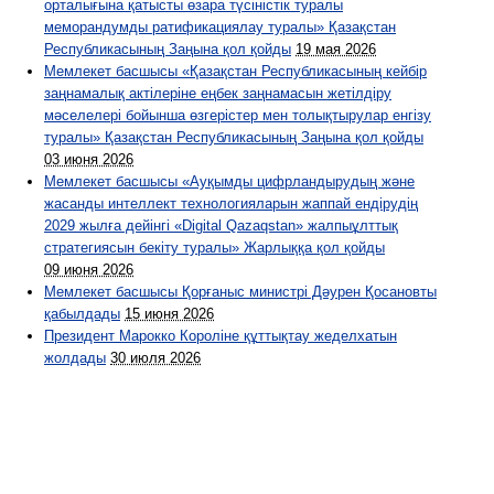
орталығына қатысты өзара түсіністік туралы
меморандумды ратификациялау туралы» Қазақстан
Республикасының Заңына қол қойды
19 мая 2026
Мемлекет басшысы «Қазақстан Республикасының кейбір
заңнамалық актілеріне еңбек заңнамасын жетілдіру
мәселелері бойынша өзгерістер мен толықтырулар енгізу
туралы» Қазақстан Республикасының Заңына қол қойды
03 июня 2026
Мемлекет басшысы «Ауқымды цифрландырудың және
жасанды интеллект технологияларын жаппай ендірудің
2029 жылға дейінгі «Digital Qazaqstan» жалпыұлттық
стратегиясын бекіту туралы» Жарлыққа қол қойды
09 июня 2026
Мемлекет басшысы Қорғаныс министрі Дәурен Қосановты
қабылдады
15 июня 2026
Президент Марокко Короліне құттықтау жеделхатын
жолдады
30 июля 2026