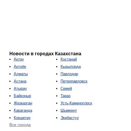
Новости в городах Казахстана
Актау
Костанай
Актобе
Кызылорда
Алматы
Павлодар
Астана
Петропавловск
Атырау
Семей
Байконыр
Тараз
Жезказган
Усть-Каменогорск
Караганда
Шымкент
Кокшетау
Экибастуз
Все города