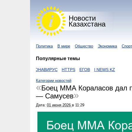
Новости
Казахстана
Политика
В мире
Общество
Экономика
Спор
Популярные темы
ZAKON
КОРОНАВИРУС
HTTPS
ЕГОВ
I NEWS KZ
Категории новостей
Боец ММА Кораласов дал п
— Самусев
Дата:
01 июня 2026
в
11:29