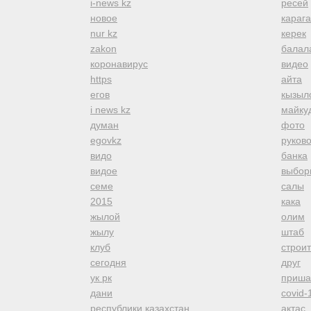
i-news kz
ресей
новое
караг
nur kz
керек
zakon
балал
коронавирус
видео
https
айта
егов
кызыл
i news kz
майку
думан
фото
egovkz
руков
видо
банка
видое
выбор
семе
салы
2015
кака
жылой
олим
жылу
штаб
клуб
строи
сегодня
друг
ук рк
приша
дани
covid-
республики казахстан
актас