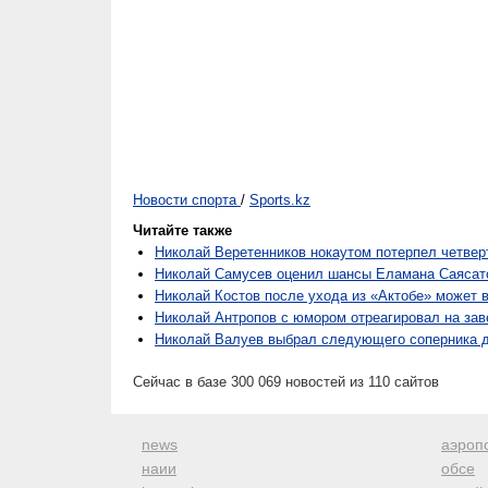
Новости спорта
/
Sports.kz
Читайте также
Николай Веретенников нокаутом потерпел четвер
Николай Самусев оценил шансы Еламана Саясато
Николай Костов после ухода из «Актобе» может 
Николай Антропов с юмором отреагировал на за
Николай Валуев выбрал следующего соперника 
Сейчас в базе 300 069 новостей из 110 сайтов
news
аэроп
наии
обсе