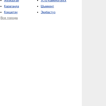
Жезказган
Усть-Каменогорск
Караганда
Шымкент
Кокшетау
Экибастуз
Все города