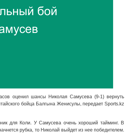
асов оценил шансы Николая Самусева (9-1) вернуть
итайского бойца Балгына Женисулы, передает Sports.kz
ник для Коли. У Самусева очень хороший тайминг. В
начнется рубка, то Николай выйдет из нее победителем.