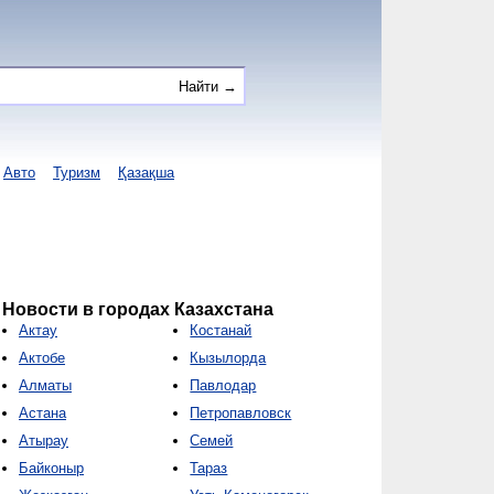
Авто
Туризм
Қазақша
Новости в городах Казахстана
Актау
Костанай
Актобе
Кызылорда
Алматы
Павлодар
Астана
Петропавловск
Атырау
Семей
Байконыр
Тараз