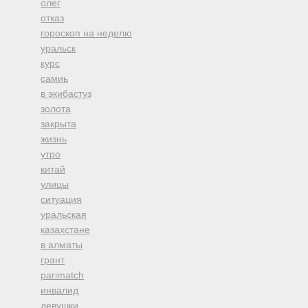
олег
отказ
гороскоп на неделю
уральск
курс
самиь
в экибастуз
золота
закрыта
жизнь
утро
китай
улицы
ситуация
уральская
казахстане
в алматы
грант
parimatch
инвалид
девушки