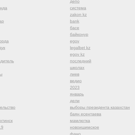
депо
анда
система
zakon kz
ар
bank
басе
байконур
орда
egov
дук
legalbet kz
egov kz
одитель
последний
школах
ы
лиев
ведио
2023
январь
дели
тельство
выборы президента казахстан
баян есентаева
хтинск
мамлютка
19
новоишимское
фано