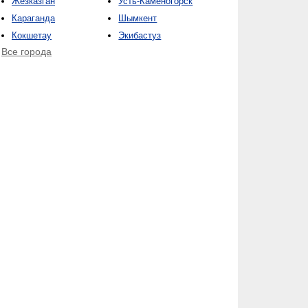
Жезказган
Усть-Каменогорск
Караганда
Шымкент
Кокшетау
Экибастуз
Все города