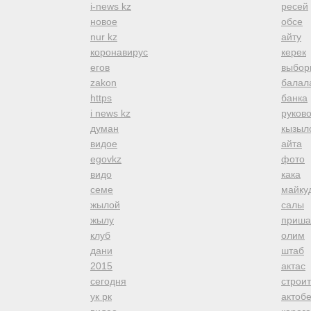
i-news kz
ресей
новое
обсе
nur kz
айту
коронавирус
керек
егов
выбор
zakon
балал
https
банка
i news kz
руков
думан
кызыл
видое
айта
egovkz
фото
видо
кака
семе
майку
жылой
салы
жылу
приша
клуб
олим
дани
штаб
2015
актас
сегодня
строи
ук рк
актоб