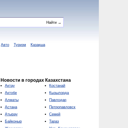
Авто
Туризм
Қазақша
Новости в городах Казахстана
Актау
Костанай
Актобе
Кызылорда
Алматы
Павлодар
Астана
Петропавловск
Атырау
Семей
Байконыр
Тараз