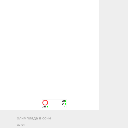
олимпиада в сочи
олег