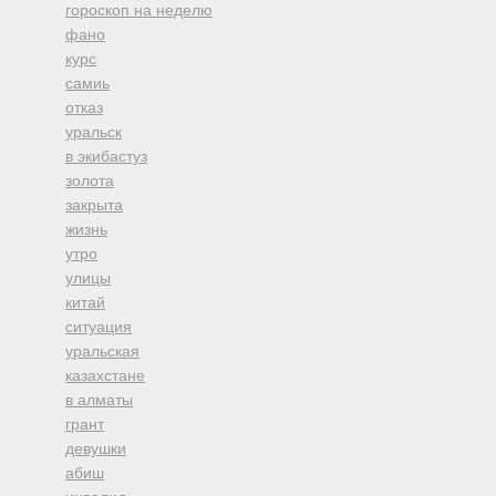
гороскоп на неделю
фано
курс
самиь
отказ
уральск
в экибастуз
золота
закрыта
жизнь
утро
улицы
китай
ситуация
уральская
казахстане
в алматы
грант
девушки
абиш