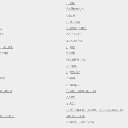
депо
байконур
басе
школах
ы
последний
ар
covid-19
zakon kz
одитель
egov
орда
bank
legalbet kz
ведио
egov kz
дук
лиев
январь
хтинск
баян есентаева
дели
2023
выборы президента казахстан
тельство
мамлютка
е
новоишимское