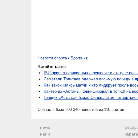
Новости спорта
/
Sports.kz
Читайте также
ISU принял официальное решение о статусе вось
Саматали Тольтаев одержал восьмую победу в 
Как закончились матчи и кто лидирует после вос
Кантер из «Астаны» финишировал в топ-10 на во
Гонщик «Астаны» Томас Сильва стал четвертым 
Сейчас в базе 300 340 новостей из 110 сайтов
news
респуб
наии
караг