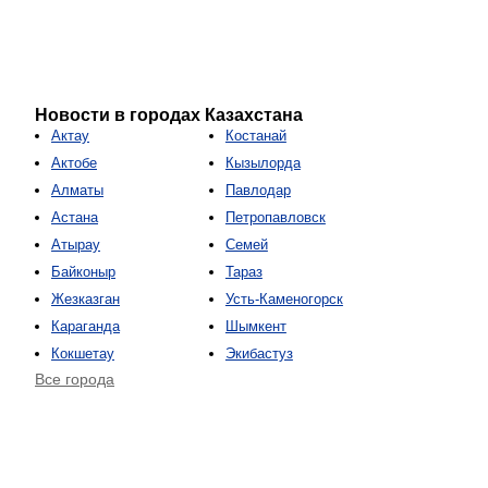
Новости в городах Казахстана
Актау
Костанай
Актобе
Кызылорда
Алматы
Павлодар
Астана
Петропавловск
Атырау
Семей
Байконыр
Тараз
Жезказган
Усть-Каменогорск
Караганда
Шымкент
Кокшетау
Экибастуз
Все города