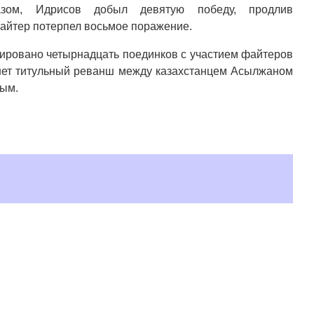
азом, Идрисов добыл девятую победу, продлив
айтер потерпел восьмое поражение.
нировано четырнадцать поединков с участием файтеров
анет титульный реванш между казахстанцем Асылжаном
вым.