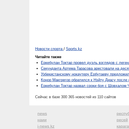
Новости спорта
/
Sports.kz
Читайте также
Еркебулан Токтар провел дуэль взглядов с леге
Секунданта Артема Тарасова арестовали на деся
Узбекистанскому нокаутеру Ербутаеву предложи
Конор Макгрегор обратился к Нэйту Диасу после
Еркебулан Токтар назвал сроки боя с Шовхалом
Сейчас в базе 300 365 новостей из 110 сайтов
news
респуб
наии
ресей
i-news kz
караг