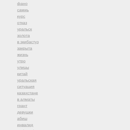
фано
самиь
курс
отказ
уральск
золота
в экибастуз
закрыта
жизнь
утро
улицы
китай
уральская
ситуация
казахстане
в алматы
грант
девушки
абиш
инвалид