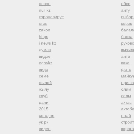
новое
обсе
nur kz
айту
коронавирус
выбор
егов
керек
zakon
балал
https
банка
i news kz
руков
думан
кызыл
видое
айта
egovkz
кака
видо
фото
семе
майку
жылой
приша
жылу
олим
клуб
салы
дани
актас
2015
актоб
сегодня
штаб
ук рк
строи
видео
караг