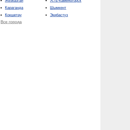
Жезказган
Усть-Каменогорск
Караганда
Шымкент
Кокшетау
Экибастуз
Все города