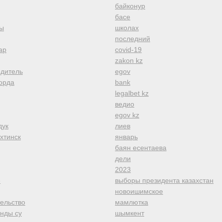
байконур
басе
ы
школах
последний
ар
covid-19
zakon kz
одитель
egov
орда
bank
legalbet kz
ведио
egov kz
дук
лиев
хтинск
январь
баян есентаева
дели
2023
е
выборы президента казахстан
новоишимское
тельство
мамлютка
анды су
шымкент