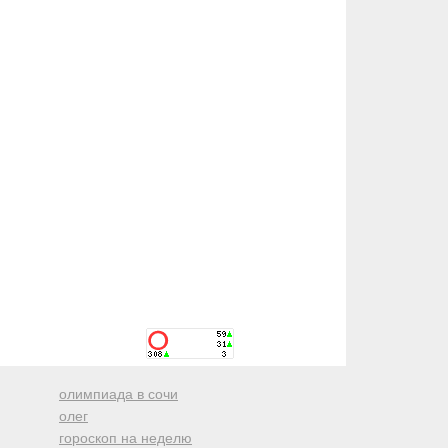
олимпиада в сочи
олег
гороскоп на неделю