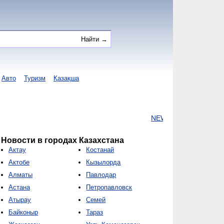
Авто
Туризм
Қазақша
NEWS
НАИИ
I-NEWS K
Новости в городах Казахстана
Актау
Костанай
Актобе
Кызылорда
Алматы
Павлодар
Астана
Петропавловск
Атырау
Семей
Байконыр
Тараз