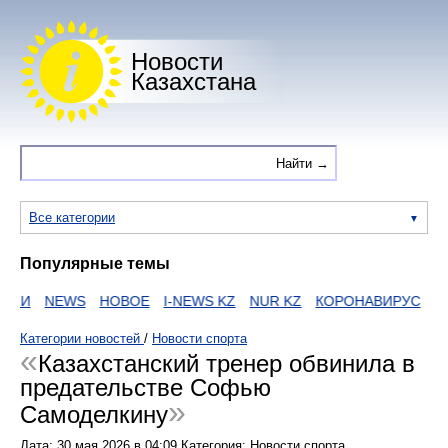
Новости
Казахстана
Все категории
Популярные темы
ИИ
NEWS
НОВОЕ
I-NEWS KZ
NUR KZ
КОРОНАВИРУС
ZA
Категории новостей
/
Новости спорта
Казахстанский тренер обвинила в
предательстве Софью
Самоделкину
Дата:
30 мая 2026
в
04:09
Категория: Новости спорта