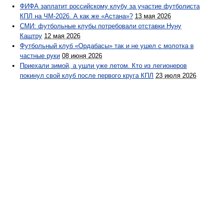
ФИФА заплатит российскому клубу за участие футболиста
КПЛ на ЧМ-2026. А как же «Астана»?
13 мая 2026
СМИ: футбольные клубы потребовали отставки Нуну
Каштру
12 мая 2026
Футбольный клуб «Ордабасы» так и не ушел с молотка в
частные руки
08 июня 2026
Приехали зимой, а ушли уже летом. Кто из легионеров
покинул свой клуб после первого круга КПЛ
23 июля 2026