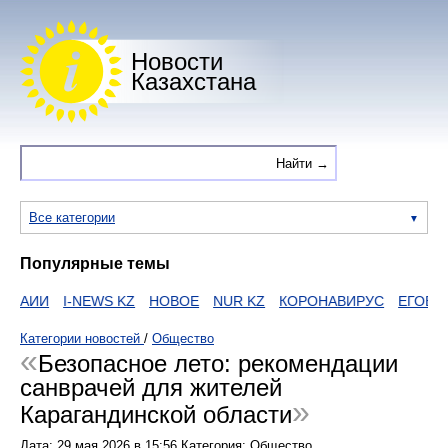
Новости
Казахстана
Все категории
Популярные темы
НАИИ
I-NEWS KZ
НОВОЕ
NUR KZ
КОРОНАВИРУС
ЕГОВ
Z
Категории новостей
/
Общество
Безопасное лето: рекомендации
санврачей для жителей
Карагандинской области
Дата:
29 мая 2026
в
15:56
Категория: Общество