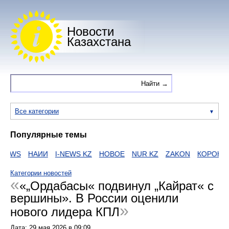
Новости
Казахстана
Все категории
Популярные темы
EWS
НАИИ
I-NEWS KZ
НОВОЕ
NUR KZ
ZAKON
КОРОНАВ
Категории новостей
«„Ордабасы« подвинул „Кайрат« с
вершины». В России оценили
нового лидера КПЛ
Дата:
29 мая 2026
в
09:09