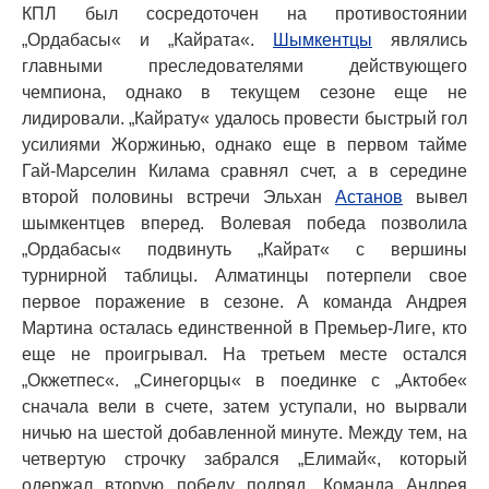
КПЛ был сосредоточен на противостоянии
„Ордабасы« и „Кайрата«.
Шымкентцы
являлись
главными преследователями действующего
чемпиона, однако в текущем сезоне еще не
лидировали. „Кайрату« удалось провести быстрый гол
усилиями Жоржинью, однако еще в первом тайме
Гай-Марселин Килама сравнял счет, а в середине
второй половины встречи Эльхан
Астанов
вывел
шымкентцев вперед. Волевая победа позволила
„Ордабасы« подвинуть „Кайрат« с вершины
турнирной таблицы. Алматинцы потерпели свое
первое поражение в сезоне. А команда Андрея
Мартина осталась единственной в Премьер-Лиге, кто
еще не проигрывал. На третьем месте остался
„Окжетпес«. „Синегорцы« в поединке с „Актобе«
сначала вели в счете, затем уступали, но вырвали
ничью на шестой добавленной минуте. Между тем, на
четвертую строчку забрался „Елимай«, который
одержал вторую победу подряд. Команда Андрея